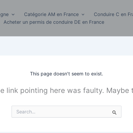
igne
Catégorie AM en France
Conduire C en F
Acheter un permis de conduire DE en France
This page doesn't seem to exist.
the link pointing here was faulty. Maybe
Search
for: