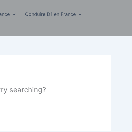
rance
Conduire D1 en France
 try searching?